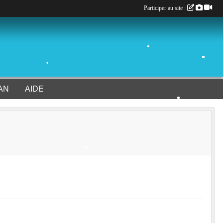
Participer au site :
•
•
•
AN
AIDE
•
•
•