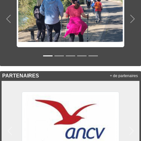
Précedent
Sui
PARTENAIRES
+ de partenaires
Précedent
Suiv