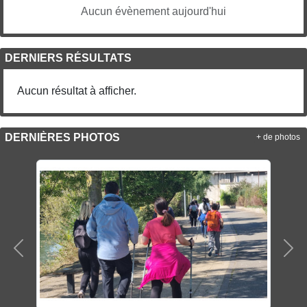
Aucun évènement aujourd'hui
DERNIERS RÉSULTATS
Aucun résultat à afficher.
DERNIÈRES PHOTOS
+ de photos
Précedent
Sui