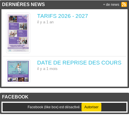
DERNIÈRES NEWS
+ de news
TARIFS 2026 - 2027
il y a 1 an
DATE DE REPRISE DES COURS
il y a 1 mois
FACEBOOK
Facebook (like box) est désactivé.
Autoriser