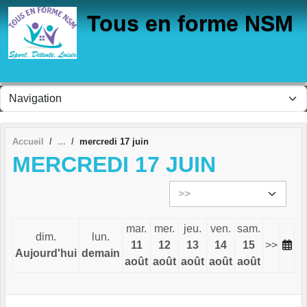
Panneau de gestion des cookies
Tous en forme NSM
Accueil
mercredi 17 juin
MERCREDI 17 JUIN
mar.
mer.
jeu.
ven.
sam.
dim.
lun.
11
12
13
14
15
>>
Aujourd'hui
demain
août
août
août
août
août