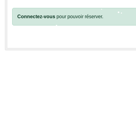
Connectez-vous
pour pouvoir réserver.
•
•
•
•
•
•
•
•
•