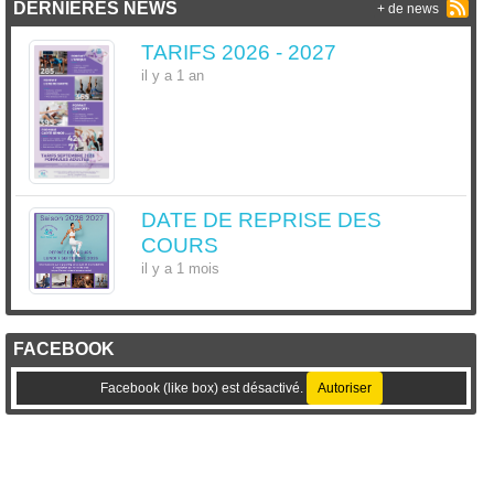
DERNIÈRES NEWS
+ de news
TARIFS 2026 - 2027
il y a 1 an
DATE DE REPRISE DES
COURS
il y a 1 mois
FACEBOOK
Facebook (like box) est désactivé.
Autoriser