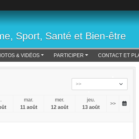
e, Sport, Santé et Bien-être
OTOS & VIDÉOS
PARTICIPER
CONTACT ET PL
.
mar.
mer.
jeu.
•
>>
•
oût
11 août
12 août
13 août
•
•
•