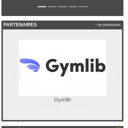
PARTENAIRES
+ de partenaires
Précedent
Suivan
Gymlib