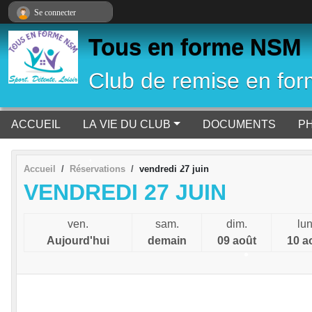
Panneau de gestion des cookies
Se connecter
•
•
Tous en forme NSM
Club de remise en form
•
ACCUEIL
LA VIE DU CLUB
DOCUMENTS
PH
Accueil
Réservations
vendredi 27 juin
VENDREDI 27 JUIN
•
•
ven.
sam.
dim.
lun
•
Aujourd'hui
demain
09 août
10 a
•