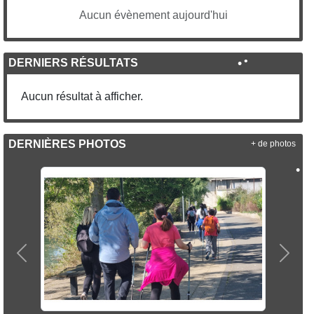
•
Aucun évènement aujourd'hui
•
•
DERNIERS RÉSULTATS
Aucun résultat à afficher.
•
DERNIÈRES PHOTOS
+ de photos
•
Précedent
Suiva
•